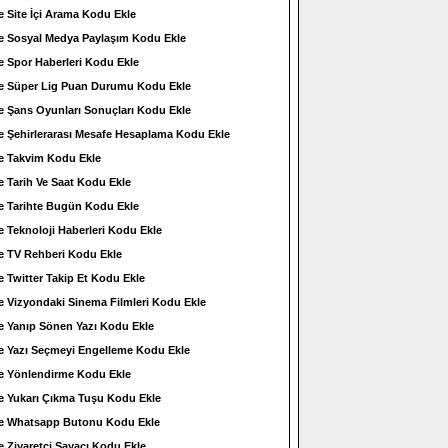
e Site İçi Arama Kodu Ekle
e Sosyal Medya Paylaşım Kodu Ekle
e Spor Haberleri Kodu Ekle
e Süper Lig Puan Durumu Kodu Ekle
e Şans Oyunları Sonuçları Kodu Ekle
e Şehirlerarası Mesafe Hesaplama Kodu Ekle
e Takvim Kodu Ekle
e Tarih Ve Saat Kodu Ekle
e Tarihte Bugün Kodu Ekle
e Teknoloji Haberleri Kodu Ekle
e TV Rehberi Kodu Ekle
e Twitter Takip Et Kodu Ekle
e Vizyondaki Sinema Filmleri Kodu Ekle
e Yanıp Sönen Yazı Kodu Ekle
e Yazı Seçmeyi Engelleme Kodu Ekle
e Yönlendirme Kodu Ekle
e Yukarı Çıkma Tuşu Kodu Ekle
ne Whatsapp Butonu Kodu Ekle
e Ziyaretçi Sayacı Kodu Ekle