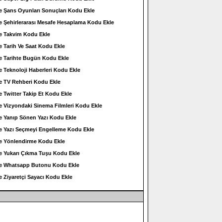
e Şans Oyunları Sonuçları Kodu Ekle
e Şehirlerarası Mesafe Hesaplama Kodu Ekle
e Takvim Kodu Ekle
e Tarih Ve Saat Kodu Ekle
e Tarihte Bugün Kodu Ekle
e Teknoloji Haberleri Kodu Ekle
e TV Rehberi Kodu Ekle
e Twitter Takip Et Kodu Ekle
e Vizyondaki Sinema Filmleri Kodu Ekle
e Yanıp Sönen Yazı Kodu Ekle
e Yazı Seçmeyi Engelleme Kodu Ekle
e Yönlendirme Kodu Ekle
e Yukarı Çıkma Tuşu Kodu Ekle
ne Whatsapp Butonu Kodu Ekle
e Ziyaretçi Sayacı Kodu Ekle